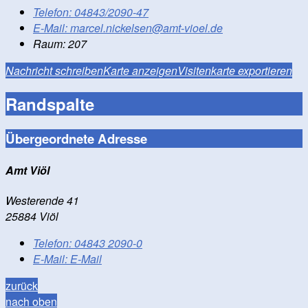
Telefon:
04843/2090-47
E-Mail:
marcel.nickelsen@amt-vioel.de
Raum: 207
Nachricht schreiben
Karte anzeigen
Visitenkarte exportieren
Randspalte
Übergeordnete Adresse
Amt Viöl
Westerende 41
25884 Viöl
Telefon:
04843 2090-0
E-Mail:
E-Mail
zurück
nach oben