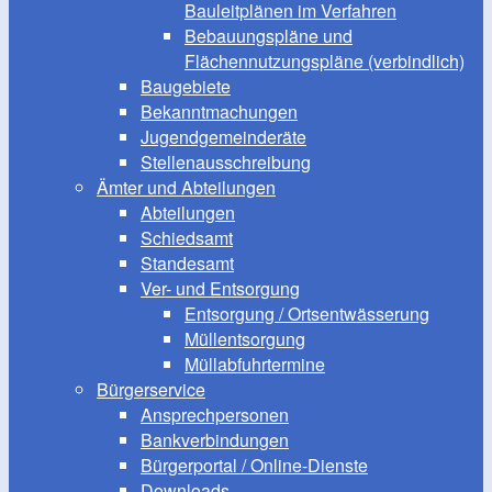
Bauleitplänen im Verfahren
Bebauungspläne und
Flächennutzungspläne (verbindlich)
Baugebiete
Bekanntmachungen
Jugendgemeinderäte
Stellenausschreibung
Ämter und Abteilungen
Abteilungen
Schiedsamt
Standesamt
Ver- und Entsorgung
Entsorgung / Ortsentwässerung
Müllentsorgung
Müllabfuhrtermine
Bürgerservice
Ansprechpersonen
Bankverbindungen
Bürgerportal / Online-Dienste
Downloads