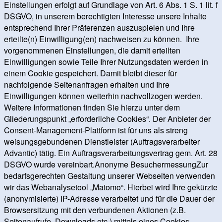
Einstellungen erfolgt auf Grundlage von Art. 6 Abs. 1 S. 1 lit. f
DSGVO, in unserem berechtigten Interesse unsere Inhalte
entsprechend Ihrer Präferenzen auszuspielen und Ihre
erteilte(n) Einwilligung(en) nachweisen zu können. Ihre
vorgenommenen Einstellungen, die damit erteilten
Einwilligungen sowie Teile Ihrer Nutzungsdaten werden in
einem Cookie gespeichert. Damit bleibt dieser für
nachfolgende Seitenanfragen erhalten und Ihre
Einwilligungen können weiterhin nachvollzogen werden.
Weitere Informationen finden Sie hierzu unter dem
Gliederungspunkt „erforderliche Cookies“. Der Anbieter der
Consent-Management-Plattform ist für uns als streng
weisungsgebundenen Dienstleister (Auftragsverarbeiter
Advantic) tätig. Ein Auftragsverarbeitungsvertrag gem. Art. 28
DSGVO wurde vereinbart.Anonyme BesuchermessungZur
bedarfsgerechten Gestaltung unserer Webseiten verwenden
wir das Webanalysetool „Matomo“. Hierbei wird Ihre gekürzte
(anonymisierte) IP-Adresse verarbeitet und für die Dauer der
Browsersitzung mit den verbundenen Aktionen (z.B.
Seitenaufrufe, Downloads etc.) mittels eines Cookies