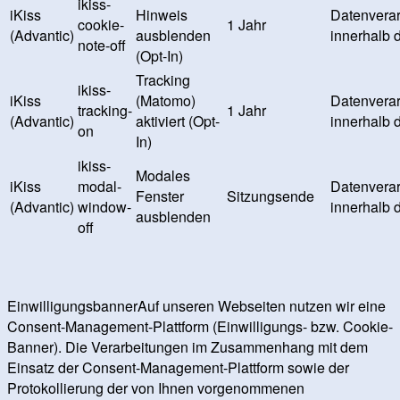
ikiss-
iKiss
Hinweis
Datenverar
cookie-
1 Jahr
(Advantic)
ausblenden
innerhalb 
note-off
(Opt-In)
Tracking
ikiss-
iKiss
(Matomo)
Datenverar
tracking-
1 Jahr
(Advantic)
aktiviert (Opt-
innerhalb 
on
In)
ikiss-
Modales
iKiss
modal-
Datenverar
Fenster
Sitzungsende
(Advantic)
window-
innerhalb 
ausblenden
off
EinwilligungsbannerAuf unseren Webseiten nutzen wir eine
Consent-Management-Plattform (Einwilligungs- bzw. Cookie-
Banner). Die Verarbeitungen im Zusammenhang mit dem
Einsatz der Consent-Management-Plattform sowie der
Protokollierung der von Ihnen vorgenommenen