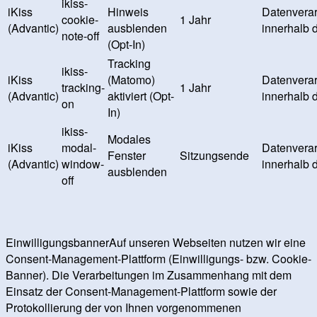
ikiss-
iKiss
Hinweis
Datenverar
cookie-
1 Jahr
(Advantic)
ausblenden
innerhalb 
note-off
(Opt-In)
Tracking
ikiss-
iKiss
(Matomo)
Datenverar
tracking-
1 Jahr
(Advantic)
aktiviert (Opt-
innerhalb 
on
In)
ikiss-
Modales
iKiss
modal-
Datenverar
Fenster
Sitzungsende
(Advantic)
window-
innerhalb 
ausblenden
off
EinwilligungsbannerAuf unseren Webseiten nutzen wir eine
Consent-Management-Plattform (Einwilligungs- bzw. Cookie-
Banner). Die Verarbeitungen im Zusammenhang mit dem
Einsatz der Consent-Management-Plattform sowie der
Protokollierung der von Ihnen vorgenommenen