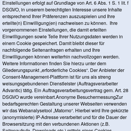
Einstellungen erfolgt auf Grundlage von Art. 6 Abs. 1 S. 1 lit. f
DSGVO, in unserem berechtigten Interesse unsere Inhalte
entsprechend Ihrer Präferenzen auszuspielen und Ihre
erteilte(n) Einwilligung(en) nachweisen zu können. Ihre
vorgenommenen Einstellungen, die damit erteilten
Einwilligungen sowie Teile Ihrer Nutzungsdaten werden in
einem Cookie gespeichert. Damit bleibt dieser für
nachfolgende Seitenanfragen erhalten und Ihre
Einwilligungen können weiterhin nachvollzogen werden.
Weitere Informationen finden Sie hierzu unter dem
Gliederungspunkt „erforderliche Cookies“. Der Anbieter der
Consent-Management-Plattform ist für uns als streng
weisungsgebundenen Dienstleister (Auftragsverarbeiter
Advantic) tätig. Ein Auftragsverarbeitungsvertrag gem. Art. 28
DSGVO wurde vereinbart.Anonyme BesuchermessungZur
bedarfsgerechten Gestaltung unserer Webseiten verwenden
wir das Webanalysetool „Matomo“. Hierbei wird Ihre gekürzte
(anonymisierte) IP-Adresse verarbeitet und für die Dauer der
Browsersitzung mit den verbundenen Aktionen (z.B.
Seitenaufrufe, Downloads etc.) mittels eines Cookies